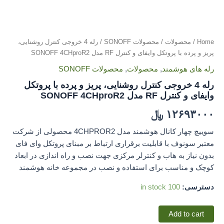
Home
/
محصولات
/
محصولات SONOFF
/ رله 4 خروجی کنترل روشنایی،
پریز و پرده با پروتکل وایفای و کنترل RF مدل SONOFF 4CHproR2
رله های هوشمند
,
محصولات
,
محصولات SONOFF
رله 4 خروجی کنترل روشنایی، پریز و پرده با پروتکل
وایفای و کنترل RF مدل SONOFF 4CHproR2
۱۲۶۹۳۰۰۰
﷼
سوییچ چهار کانال هوشمند مدل 4CHPROR2 محصولی از شرکت
معتبر سونوف با قابلیت برقراری ارتباط بر مبنای پروتکل وای فای
بدون نیاز به هاب و کنترلر مرکزی جهت نصب و راه اندازی در ابعاد
کوچک و مناسب برای استفاده و نصب در مجموعه خانه هوشمند
دسترسی:
100 in stock
رله
Add to cart
4