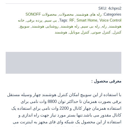
خروجی
SKU:
4chpro2
کنترل
Categories:
رله های هوشمند
,
محصولات
,
محصولات SONOFF
روشنایی،
پریز
Voice Control
,
Smart Home
,
RF
Tags:
,
بی سیم
,
پرده برقی
,
خانه
و
هوشمند
,
رله
,
رله بی سیم
,
رله هوشمند
,
روشنایی هوشمند
,
سوییچ
,
پرده
کنترل
,
کنترل صوتی
,
کنترل موبایل
,
هوشمند
با
پروتکل
وایفای
و
Description
کنترل
RF
Reviews (0)
مدل
SONOFF
معرفی محصول :
4CHproR2
quantity
با استفاده از این سوییچ امکان کنترل هوشمند چهار وسیله مستقل
برقی بصورت همزمان تا حداکثر توان 8800 وات نامی برای
استفاده همزمان چهار کانال و 2200 وات نامی برای استفاده یک
کانال مقدور می باشد.تنها بستر مورد نیاز جهت راه اندازی و
استفاده از این محصول یک شبکه وای فای مجهز به اینترنت می