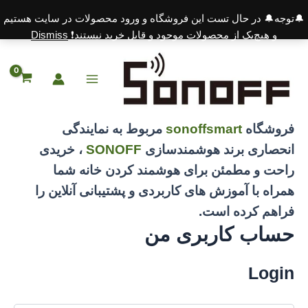
🔔توجه🔔 در حال تست این فروشگاه و ورود محصولات در سایت هستیم
و هیچ‌یک از محصولات موجود و قابل خرید نیستند❗️
Dismiss
رش
ه
حتوا
Main
Menu
فروشگاه
sonoffsmart
مربوط به نمایندگی
انحصاری برند هوشمندسازی
SONOFF
، خریدی
راحت و مطمئن برای هوشمند کردن خانه شما
همراه با آموزش های کاربردی و پشتیبانی آنلاین را
فراهم کرده است.
حساب کاربری من
Login