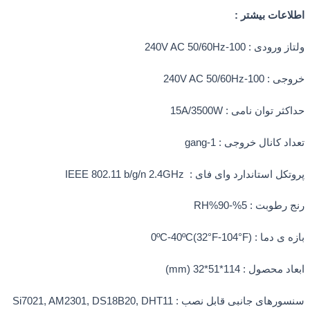
اعات بیشتر :
ودی : 100-240V AC 50/60Hz
1-240V AC 50/60Hz
ر توان نامی : 15A/3500W
 کانال خروجی : 1-gang
 استاندارد وای فای : IEEE 802.11 b/g/n 2.4GHz
طوبت : 5%-90%RH
ا : 0ºC-40ºC(32°F-104°F)
حصول : 114*51*32 (mm)
ای جانبی قابل نصب : Si7021, AM2301, DS18B20, DHT11