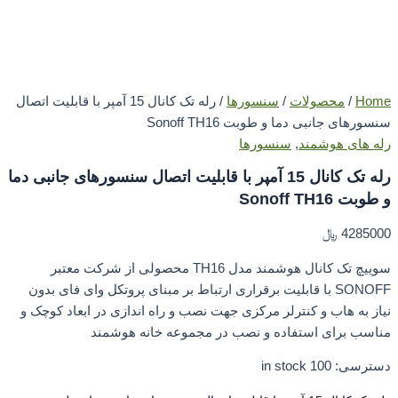
Ho
/
محصولات
/
سنسورها
/ رله تک کانال 15 آمپر با قابلیت اتصال
رهای جانبی دما و طوبت Sonoff TH16
 های هوشمند
,
سنسورها
رله تک کانال 15 آمپر با قابلیت اتصال سنسورهای جانبی دما
 Sonoff TH16
4285
﷼
سوییچ تک کانال هوشمند مدل TH16 محصولی از شرکت معتبر
SONOFF با قابلیت برقراری ارتباط بر مبنای پروتکل وای فای بدون
 به هاب و کنترلر مرکزی جهت نصب و راه اندازی در ابعاد کوچک و
سب برای استفاده و نصب در مجموعه خانه هوشمند
رسی:
100 in stock