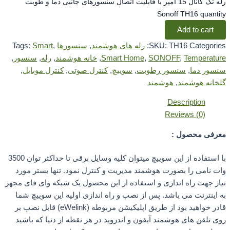
رله تک کانال 15 آمپر با قابلیت اتصال سنسورهای جانبی دما و طوبت
Sonoff TH16 quant
Add to cart
Categor
TH16
SKU:
رله های هوشمند
,
سنسورها
,
Smart
Tags:
Temperat
,
SONOFF
,
Smart Home
,
خانه هوشمند
,
رله
,
سنسور
,
ور دما
,
سنسور رطوبت
,
سوییچ
,
کنترل صوتی
,
کنترل موبایل
,
انه هوشمند
,
هوشمند
Description
Reviews (0)
فی محصول :
با استفاده از این سوییچ میتوان کلیه وسایل برقی تا حداکثر توان 3500
 نامی را بصورت هوشمند مدیریت و کنترل نمود. تنها بستر مورد
ز جهت راه اندازی و استفاده از این محصول یک شبکه وای فای مجهز
ینترنت می باشد. پس از نصب و راه اندازی اولیه این سوییچ شما
قادر خواهید بود از طریق اپلیکیشن مربوطه (eWelink) قابل نصب بر
تلفن های هوشمند آیفون و اندروید در هر نقطه از دنیا که باشید