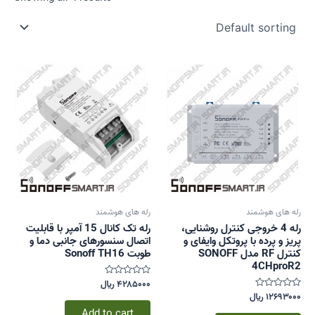
رله های هوشمند
رله های هوشمند
رله 4 خروجی کنترل روشنایی،
رله تک کانال 15 آمپر با قابلیت
پریز و پرده با پروتکل وایفای و
اتصال سنسورهای جانبی دما و
کنترل RF مدل SONOFF
طوبت Sonoff TH16
4CHproR2
۴۲۸۵۰۰۰
﷼
Rated
۰
۱۲۶۹۳۰۰۰
﷼
Rated
out
۰
of
Add to cart
out