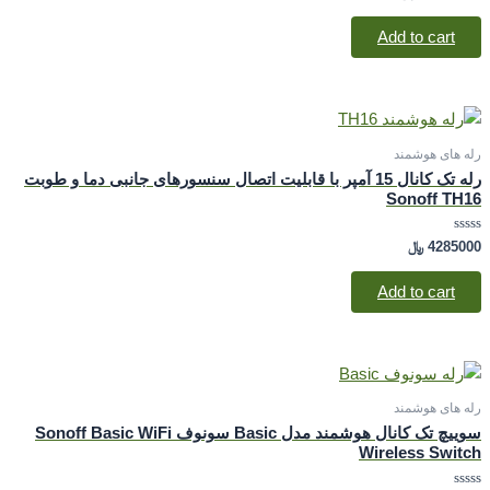
0
out
of
Add to cart
5
رله های هوشمند
رله تک کانال 15 آمپر با قابلیت اتصال سنسورهای جانبی دما و طوبت
Sonoff TH16
Rated
4285000
﷼
0
out
of
Add to cart
5
رله های هوشمند
سوییچ تک کانال هوشمند مدل Basic سونوف Sonoff Basic WiFi
Wireless Switch