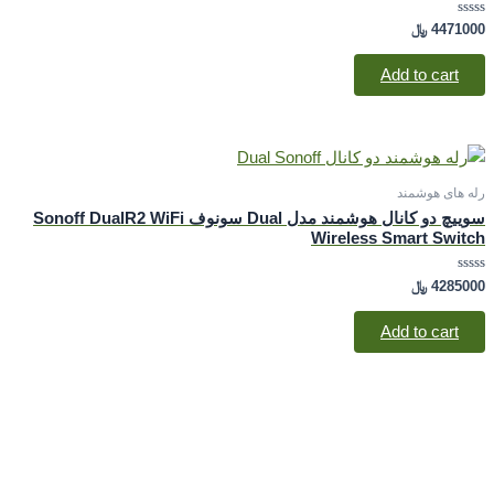
Rated
4471000
﷼
0
out
of
Add to cart
5
رله های هوشمند
سوییچ دو کانال هوشمند مدل Dual سونوف Sonoff DualR2 WiFi
Wireless Smart Switch
Rated
4285000
﷼
0
out
of
Add to cart
5