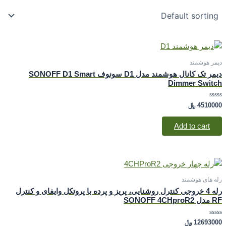
دیمر هوشمند
دیمر تک کانال هوشمند مدل D1 سونوف SONOFF D1 Smart
Dimmer Switch
Rated
4510000
﷼
0
out
of
Add to cart
5
رله های هوشمند
رله 4 خروجی کنترل روشنایی، پریز و پرده با پروتکل وایفای و کنترل
RF مدل SONOFF 4CHproR2
Rated
12693000
﷼