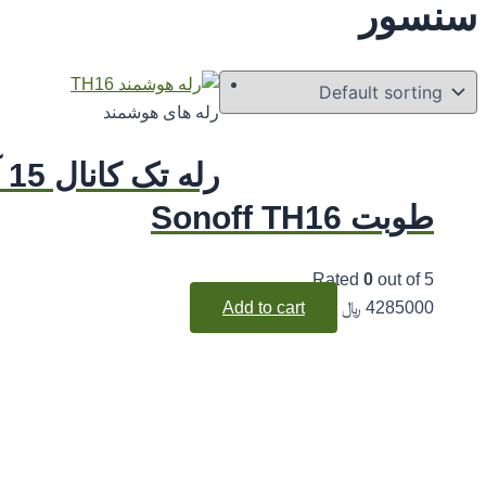
سنسور
رله های هوشمند
ر
طوبت Sonoff TH16
Rated
0
out of 5
4285000
﷼
Add to cart