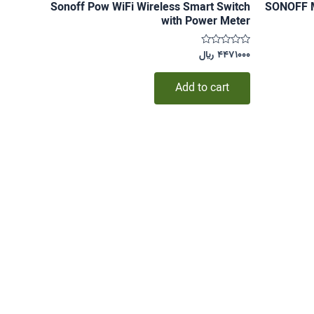
Sonoff Pow WiFi Wireless Smart Switch
SONOFF M
with Power Meter
۴۴۷۱۰۰۰
﷼
Rated
۰
out
of
Add to cart
5