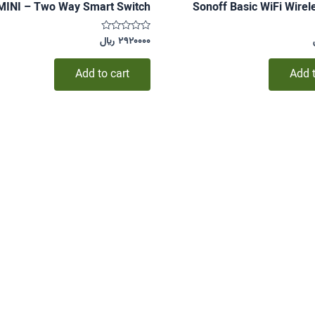
INI – Two Way Smart Switch
Sonoff Basic WiFi Wirel
۲۹۲۰۰۰۰
﷼
Rated
۰
out
of
Add to cart
Add t
5