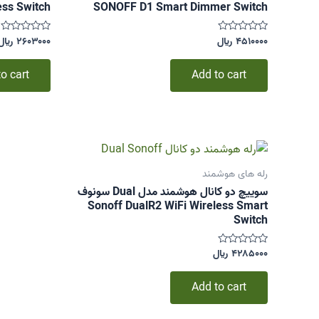
ess Switch
SONOFF D1 Smart Dimmer Switch
۴۵۱۰۰۰۰
﷼
۲۶۰۳۰۰۰
﷼
Rated
Rated
۰
۰
out
out
of
of
o cart
Add to cart
5
5
رله های هوشمند
سوییچ دو کانال هوشمند مدل Dual سونوف
Sonoff DualR2 WiFi Wireless Smart
Switch
۴۲۸۵۰۰۰
﷼
Rated
۰
out
of
Add to cart
5