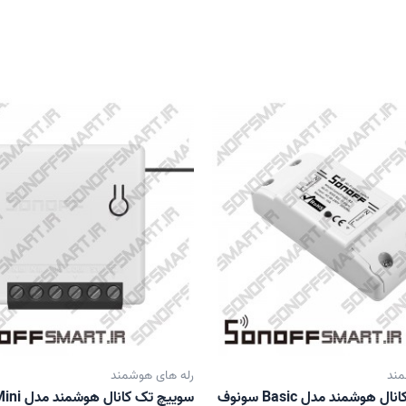
مند
رله های هوشمند
سوییچ تک کانال هوشمند مدل Basic سونوف