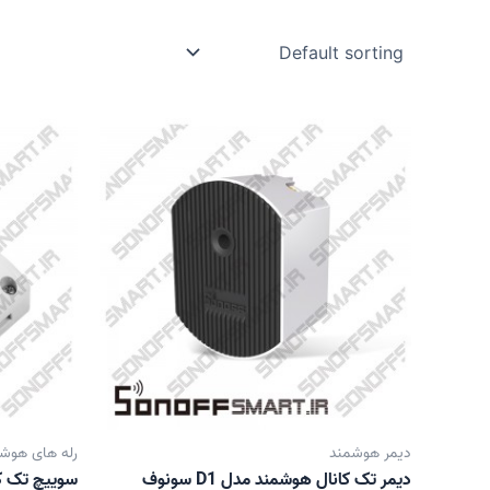
دیمر هوشمند
رله های هوش
دیمر تک کانال هوشمند مدل D1 سونوف