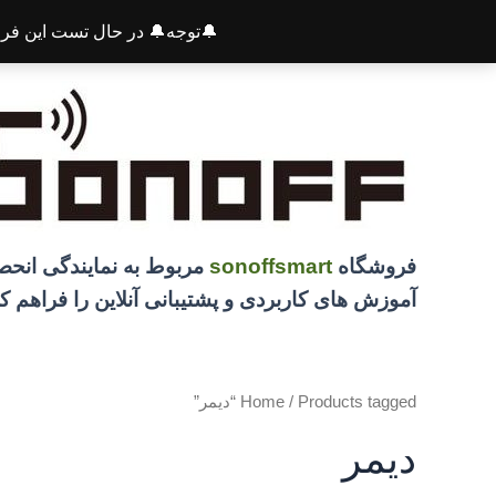
🔔توجه🔔 در حال تست این فرو
رش
ه
حتوا
فروشگاه
sonoffsmart
مربوط به نمایندگی انح
آموزش های کاربردی و پشتیبانی آنلاین را فراهم 
/ Products tagged “دیمر”
Home
دیمر